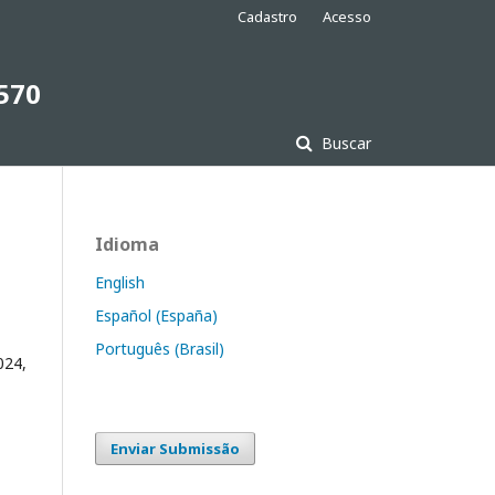
Cadastro
Acesso
7570
Buscar
Idioma
English
Español (España)
Português (Brasil)
024,
Enviar Submissão