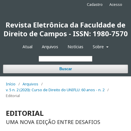
Cadastro
Acesso
Revista Eletrônica da Faculdade de
Direito de Campos - ISSN: 1980-7570
Atual
Arquivos
Notícias
Sobre
Buscar
Início
/
Arquivos
/
v. 5 n. 2 (2020): Curso de Direito do UNIFLU: 60 anos - n. 2
/
Editorial
EDITORIAL
UMA NOVA EDIÇÃO ENTRE DESAFIOS