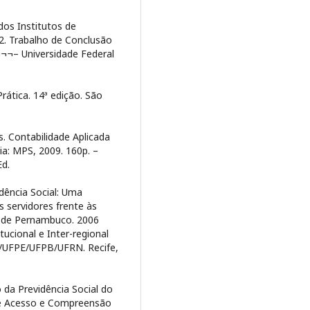
dos Institutos de
82. Trabalho de Conclusão
¬¬– Universidade Federal
rática. 14ª edição. São
 Contabilidade Aplicada
ia: MPS, 2009. 160p. –
Ed.
dência Social: Uma
 servidores frente às
o de Pernambuco. 2006
ucional e Inter-regional
/UFPE/UFPB/UFRN. Recife,
 da Previdência Social do
de Acesso e Compreensão