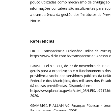
pouco utilizadas como mecanismo de divulgação 
informações contábeis são insuficientes para aq
a transparência da gestão dos Institutos de Prev
Norte.
Referências
DICIO. Transparência. Dicionário Online de Portug
https://www.dicio.com.br/transparencia/. Acesso e
BRASIL. Lei n. 9.717, de 27 de novembro de 1998.
gerais para a organização e o funcionamento dos
previdência social dos servidores públicos da Uniã
Federal e dos Municípios, dos militares dos Estado
dá outras providências. Disponível em:
http://www.planalto.gov.br/ccivil_03/LEIS/L9717.ht
2020.
GIAMBIGI, F; ALLAN A.C. Finanças Públicas – teoria
Rio de Janeiro Campos, 2008.