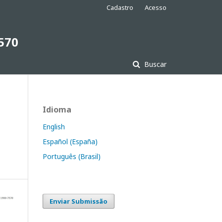
Cadastro
Acesso
7570
Buscar
Idioma
English
Español (España)
Português (Brasil)
Enviar Submissão