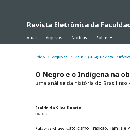
Revista Eletrônica da Faculda
Atual
Arquivos
Notícias
Sobre
Início
/
Arquivos
/
v. 9 n. 1 (2024): Revista Eletrô
O Negro e o Indígena na obr
uma análise da história do Brasil nos 
Eraldo da Silva Duarte
UNIRIO
Catolicismo. Tradição, Família e P
Palavras-chave: