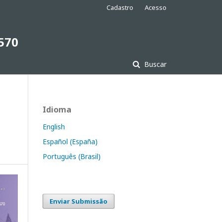
Cadastro
Acesso
7570
Buscar
Idioma
English
Español (España)
Português (Brasil)
Enviar Submissão