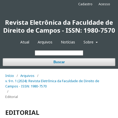
Cadastro
Acesso
Revista Eletrônica da Faculdade de
Direito de Campos - ISSN: 1980-7570
Atual
Arquivos
Notícias
Sobre
Buscar
Início
/
Arquivos
/
v. 9 n. 1 (2024): Revista Eletrônica da Faculdade de Direito de
Campos - ISSN: 1980-7570
/
Editorial
EDITORIAL