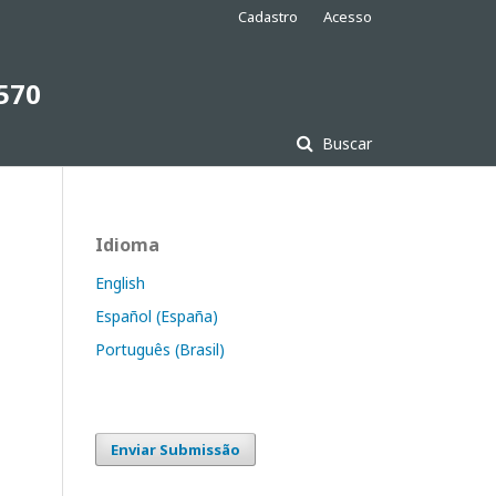
Cadastro
Acesso
7570
Buscar
Idioma
English
Español (España)
Português (Brasil)
Enviar Submissão