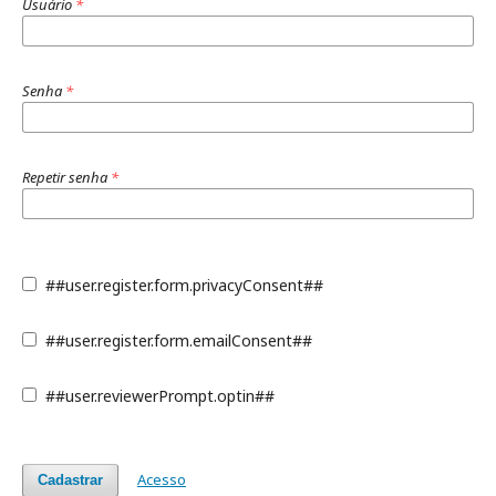
Usuário
*
Senha
*
Repetir senha
*
##user.register.form.privacyConsent##
##user.register.form.emailConsent##
##user.reviewerPrompt.optin##
Acesso
Cadastrar