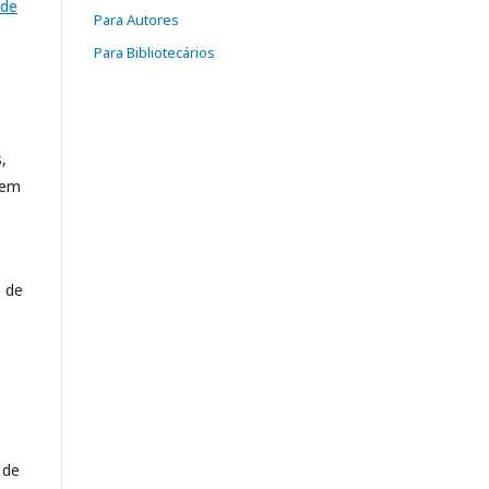
 de
Para Autores
Para Bibliotecários
,
 em
e de
 de