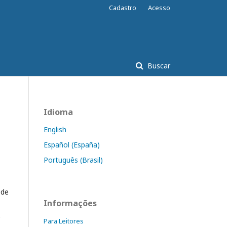
Cadastro
Acesso
Buscar
Idioma
English
Español (España)
Português (Brasil)
 de
Informações
e
Para Leitores