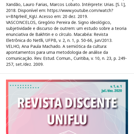
Xandão, Lauro Farias, Marcos Lobato. Intérprete: Urias. [S. l.],
2018. Disponível em: https://www.youtube.com/watch?
v=BNp9eiE_KgU. Acesso em: 20 dez. 2019.
VASCONCELOS, Gregório Pereira de. Signo ideológico,
subjetividade e discurso de outrem: um estudo sobre a teoria
enunciativa de Bakhtin e o círculo. Macabéa: Revista
Eletrônica do Netlli, UFPB, v. 2, n. 1, p. 50-66, jun/2013.
VELHO, Ana Paula Machado. A semiótica da cultura:
apontamentos para uma metodologia de análise da
comunicação. Rev. Estud. Comun., Curitiba, v. 10, n. 23, p. 249-
257, set./dez. 2009.