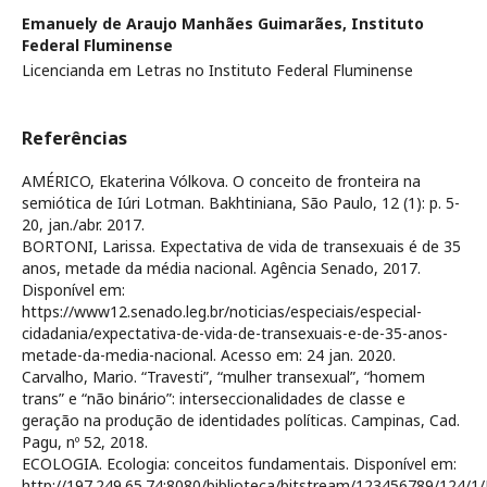
Emanuely de Araujo Manhães Guimarães,
Instituto
Federal Fluminense
Licencianda em Letras no Instituto Federal Fluminense
Referências
AMÉRICO, Ekaterina Vólkova. O conceito de fronteira na
semiótica de Iúri Lotman. Bakhtiniana, São Paulo, 12 (1): p. 5-
20, jan./abr. 2017.
BORTONI, Larissa. Expectativa de vida de transexuais é de 35
anos, metade da média nacional. Agência Senado, 2017.
Disponível em:
https://www12.senado.leg.br/noticias/especiais/especial-
cidadania/expectativa-de-vida-de-transexuais-e-de-35-anos-
metade-da-media-nacional. Acesso em: 24 jan. 2020.
Carvalho, Mario. “Travesti”, “mulher transexual”, “homem
trans” e “não binário”: interseccionalidades de classe e
geração na produção de identidades políticas. Campinas, Cad.
Pagu, nº 52, 2018.
ECOLOGIA. Ecologia: conceitos fundamentais. Disponível em:
http://197.249.65.74:8080/biblioteca/bitstream/123456789/124/1