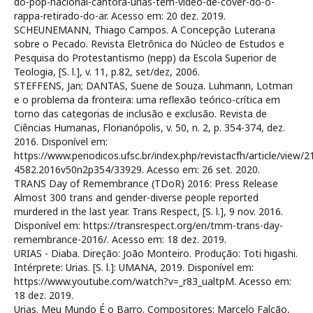
do-pop-nacional-cantora-urias-tem-video-de-cover-do-o-
rappa-retirado-do-ar. Acesso em: 20 dez. 2019.
SCHEUNEMANN, Thiago Campos. A Concepção Luterana
sobre o Pecado. Revista Eletrônica do Núcleo de Estudos e
Pesquisa do Protestantismo (nepp) da Escola Superior de
Teologia, [S. l.], v. 11, p.82, set/dez, 2006.
STEFFENS, Jan; DANTAS, Suene de Souza. Luhmann, Lotman
e o problema da fronteira: uma reflexão teórico-crítica em
torno das categorias de inclusão e exclusão. Revista de
Ciências Humanas, Florianópolis, v. 50, n. 2, p. 354-374, dez.
2016. Disponível em:
https://www.periodicos.ufsc.br/index.php/revistacfh/article/view/2
4582.2016v50n2p354/33929. Acesso em: 26 set. 2020.
TRANS Day of Remembrance (TDoR) 2016: Press Release
Almost 300 trans and gender-diverse people reported
murdered in the last year. Trans Respect, [S. l.], 9 nov. 2016.
Disponível em: https://transrespect.org/en/tmm-trans-day-
remembrance-2016/. Acesso em: 18 dez. 2019.
URIAS - Diaba. Direção: João Monteiro. Produção: Toti higashi.
Intérprete: Urias. [S. l.]: UMANA, 2019. Disponível em:
https://www.youtube.com/watch?v=_r83_ualtpM. Acesso em:
18 dez. 2019.
Urias. Meu Mundo É o Barro. Compositores: Marcelo Falcão,