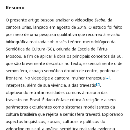
Resumo
O presente artigo buscou analisar o videoclipe
Diaba
, da
cantora Urias, lançado em agosto de 2019. O estudo foi feito
por meio de uma pesquisa qualitativa que recorreu à revisão
bibliográfica realizada sob o viés teórico-metodológico da
Semiótica da Cultura (SC), oriunda da Escola de Tártu-
Moscou, a fim de aplicar à obra os principais conceitos da SC,
que são brevemente descritos no texto; essencialmente o de
semiosfera, espaço semiótico dotado de centro, periferia e
[1]
fronteira. No videoclipe a cantora, mulher transexual
,
[2]
interpreta, além de sua vivência, a das travestis
,
objetivando retratar realidades comuns à maioria das
travestis no Brasil. É dada ênfase crítica à religião e a seus
parâmetros excludentes como sistemas modelizantes da
cultura brasileira que rejeita a semiosfera travesti. Explorando
aspectos linguísticos, sociais, culturais e políticos do
videoclipe musical, a análise semiótica realizada evidencia