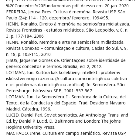
%20Conceitos%20Fundamentais.pdf. Acesso em: 20 jan. 2020
FERREIRA, Jerusa Pires. Cultura é memória. Revista USP. São
Paulo (24): 114 - 120, dezembro/ fevereiro, 1994/95.
HENN, Ronaldo. Direito à memória na semiosfera midiatizada.
Revista Fronteiras - estudos midiáticos, São Leopoldo, v. 8, n.
3, p. 177-184, 2006.
HENN, Ronaldo. Memória e arte na semiosfera midiatizada.
Revista Conexão – comunicação e cultura, Caxias do Sul, v. 9,
n. 18, p. 103-115, 2010.
JESUS, Jaqueline Gomes de. Orientações sobre identidade de
gênero: conceitos e termos. Brasília, ed. 2, 2012.
LOTMAN, Iuri. Kultúra kak kollektívnyi intellekt i probliémy
iskússtvennogo rázuma. (A cultura como inteligência coletiva
e os problemas da inteligência artificial). In: Semiosfera. São
Petersburgo: Iskússtvo-SPB, 2001: 557-567.
LOTMAN, Iuri. La Semiosfera. I - Semiótica de la Cultura, del
Texto, de la Conducta y del Espacio. Trad. Desiderio Navarro.
Madrid, Cátedra, 1996.
LUCID, Daniel Peri. Soviet semiotics. An Anthology. Trans. and
Ed. by Daniel P. Lucid. D. Baltimore and London: The Johns
Hopkins University Press.
MACHADO, Irene. Cultura em campo semiótico. Revista USP,