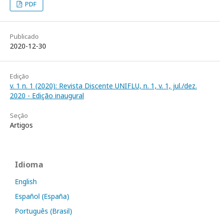
PDF
Publicado
2020-12-30
Edição
v. 1 n. 1 (2020): Revista Discente UNIFLU, n. 1, v. 1, jul./dez.
2020 - Edição inaugural
Seção
Artigos
Idioma
English
Español (España)
Português (Brasil)