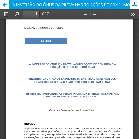
A INVERSÃO DO ÔNUS DA PROVA NAS RELAÇÕES DE CONSUMO E A CRIAÇÃO DE PROVAS DIABÓLICAS