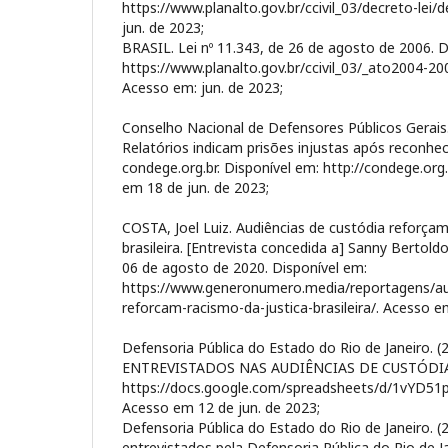
https://www.planalto.gov.br/ccivil_03/decreto-lei
jun. de 2023;
BRASIL. Lei nº 11.343, de 26 de agosto de 2006. D
https://www.planalto.gov.br/ccivil_03/_ato2004-20
Acesso em: jun. de 2023;
Conselho Nacional de Defensores Públicos Gerais. 
Relatórios indicam prisões injustas após reconhe
condege.org.br. Disponível em: http://condege.org
em 18 de jun. de 2023;
COSTA, Joel Luiz. Audiências de custódia reforçam
brasileira. [Entrevista concedida a] Sanny Bertol
06 de agosto de 2020. Disponível em:
https://www.generonumero.media/reportagens/au
reforcam-racismo-da-justica-brasileira/. Acesso em
Defensoria Pública do Estado do Rio de Janeiro. 
ENTREVISTADOS NAS AUDIÊNCIAS DE CUSTÓDIA. 
https://docs.google.com/spreadsheets/d/1vYD
Acesso em 12 de jun. de 2023;
Defensoria Pública do Estado do Rio de Janeiro. (2
entrevistados pela Defensoria Pública do Rio de J