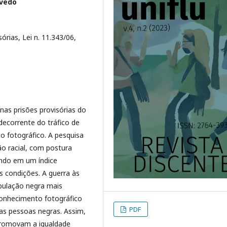
evedo
órias, Lei n. 11.343/06,
 nas prisões provisórias do
decorrente do tráfico de
o fotográfico. A pesquisa
ão racial, com postura
ando em um índice
s condições. A guerra às
opulação negra mais
econhecimento fotográfico
PDF
 as pessoas negras. Assim,
 promovam a igualdade