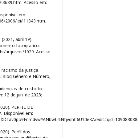
/del3689.htm. Acesso em:
isponível em:
06/2006/lei/l11343.htm.
(2021, abril 19).
cimento fotográfico.
.br/arquivos/1029. Acesso
 racismo da Justiça
do. Blog Gênero e Número,
diencias-de-custodia-
: 12 de jun. de 2023;
(2020). PERFIL DE
Disponível em:
51pXDTav0po9FnmdywYANbwL4iNfjvqhC6U1deKA/edit#gid=109083088
020). Perfil dos
aneiro nas audiências de