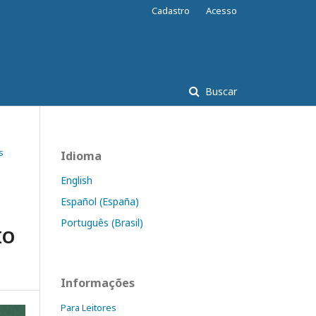
Cadastro
Acesso
Buscar
s
Idioma
English
Español (España)
Português (Brasil)
IO
Informações
Para Leitores