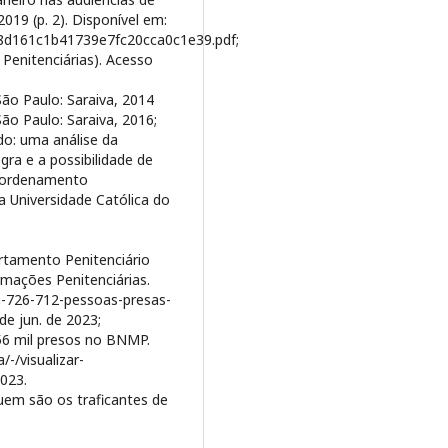
19 (p. 2). Disponível em:
b6d8d161c1b41739e7fc20cca0c1e39.pdf;
Penitenciárias). Acesso
 São Paulo: Saraiva, 2014
São Paulo: Saraiva, 2016;
do: uma análise da
gra e a possibilidade de
o ordenamento
ia Universidade Católica do
artamento Penitenciário
rmações Penitenciárias.
ha-726-712-pessoas-presas-
de jun. de 2023;
 56 mil presos no BNMP.
/-/visualizar-
023.
uem são os traficantes de