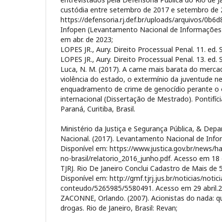
custódia entre setembro de 2017 e setembro de 20
https://defensoria.rj.def.br/uploads/arquivos/0
Infopen (Levantamento Nacional de Informações 
em abr. de 2023;
LOPES JR., Aury. Direito Processual Penal. 11. ed.
LOPES JR., Aury. Direito Processual Penal. 13. ed. 
Luca, N. M. (2017). A carne mais barata do merca
violência do estado, o extermínio da juventude ne
enquadramento de crime de genocídio perante 
internacional (Dissertação de Mestrado). Pontifíc
Paraná, Curitiba, Brasil.
Ministério da Justiça e Segurança Pública, & Dep
Nacional. (2017). Levantamento Nacional de Info
Disponível em: https://www.justica.gov.br/news/
no-brasil/relatorio_2016_junho.pdf. Acesso em 18 
TJRJ. Rio De Janeiro Conclui Cadastro de Mais de
Disponível em: http://gmf.tjrj.jus.br/noticias/noticia
conteudo/5265985/5580491. Acesso em 29 abril.2
ZACONNE, Orlando. (2007). Acionistas do nada: q
drogas. Rio de Janeiro, Brasil: Revan;