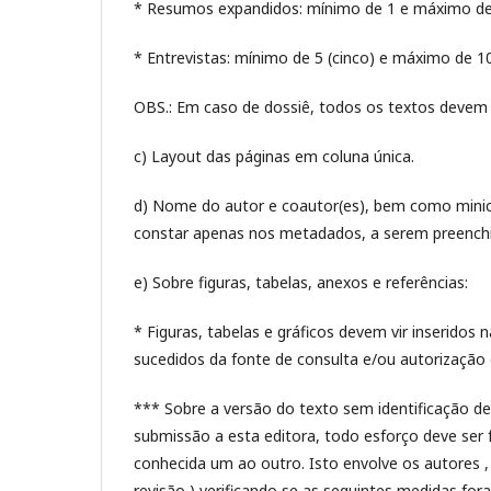
* Resumos expandidos: mínimo de 1 e máximo de 3 
* Entrevistas: mínimo de 5 (cinco) e máximo de 10 (
OBS.: Em caso de dossiê, todos os textos devem 
c) Layout das páginas em coluna única.
d) Nome do autor e coautor(es), bem como minicur
constar apenas nos metadados, a serem preench
e) Sobre figuras, tabelas, anexos e referências:
* Figuras, tabelas e gráficos devem vir inseridos
sucedidos da fonte de consulta e/ou autorização 
*** Sobre a versão do texto sem identificação de 
submissão a esta editora, todo esforço deve ser f
conhecida um ao outro. Isto envolve os autores 
revisão ) verificando se as seguintes medidas fo