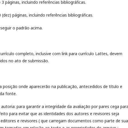
páginas, incluindo referências bibliográficas.
dez) páginas, incluindo referências bibliográficas.
seguir o padrão acima.
rículo completo, inclusive com link para currículo Lattes, devem
idos no ato de submissão.
 na posição onde aparecerão na publicação, antecedidos de título e
da fonte.
autoria: para garantir a integridade da avaliação por pares cega par
eito para evitar que as identidades dos autores e revisores seja
, editores e revisores ( que carregam documentos como parte de sua
ram tomadas em relação ao texto e as propriedades do arquivo :