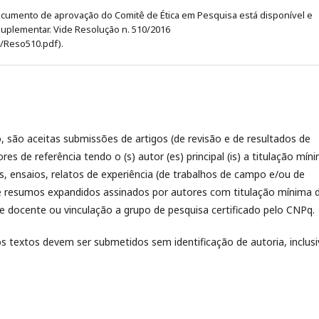
umento de aprovação do Comitê de Ética em Pesquisa está disponível e
uplementar. Vide Resolução n. 510/2016
6/Reso510.pdf).
o, são aceitas submissões de artigos (de revisão e de resultados de
s de referência tendo o (s) autor (es) principal (is) a titulação mín
, ensaios, relatos de experiência (de trabalhos de campo e/ou de
s e resumos expandidos assinados por autores com titulação mínima 
e docente ou vinculação a grupo de pesquisa certificado pelo CNPq.
os textos devem ser submetidos sem identificação de autoria, inclusi