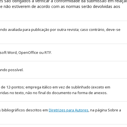
s são obrigados a verificar a conformidade da submissão em relaçã
 que não estiverem de acordo com as normas serão devolvidas aos
sendo avaliada para publicação por outra revista; caso contrário, deve-se
soft Word, OpenOffice ou RTF.
ando possível.
 de 12-pontos; emprega itálico em vez de sublinhado (exceto em
eridas no texto, não no final do documento na forma de anexos.
s bibliográficos descritos em
Diretrizes para Autores
, na página Sobre a