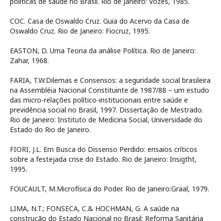
políticas de saúde no Brasil. Rio de Janeiro: Vozes, 1985.
COC. Casa de Oswaldo Cruz. Guia do Acervo da Casa de
Oswaldo Cruz. Rio de Janeiro: Fiocruz, 1995.
EASTON, D. Uma Teoria da análise Política. Rio de Janeiro:
Zahar, 1968.
FARIA, T.W.Dilemas e Consensos: a seguridade social brasileira
na Assembléia Nacional Constituinte de 1987/88 – um estudo
das micro-relações político-institucionais entre saúde e
previdência social no Brasil, 1997. Dissertação de Mestrado.
Rio de Janeiro: Instituto de Medicina Social, Universidade do
Estado do Rio de Janeiro.
FIORI, J.L. Em Busca do Dissenso Perdido: ensaios críticos
sobre a festejada crise do Estado. Rio de Janeiro: Insigtht,
1995.
FOUCAULT, M.Microfísica do Poder. Rio de Janeiro:Graal, 1979.
LIMA, N.T.; FONSECA, C.& HOCHMAN, G. A saúde na
construção do Estado Nacional no Brasil: Reforma Sanitária