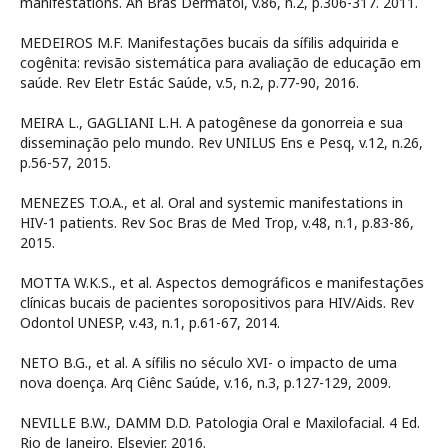
manifestations. An Bras Dermatol, v.86, n.2, p.306-317. 2011.
MEDEIROS M.F. Manifestações bucais da sífilis adquirida e
cogênita: revisão sistemática para avaliação de educação em
saúde. Rev Eletr Estác Saúde, v.5, n.2, p.77-90, 2016.
MEIRA L., GAGLIANI L.H. A patogênese da gonorreia e sua
disseminação pelo mundo. Rev UNILUS Ens e Pesq, v.12, n.26,
p.56-57, 2015.
MENEZES T.O.A., et al. Oral and systemic manifestations in
HIV-1 patients. Rev Soc Bras de Med Trop, v.48, n.1, p.83-86,
2015.
MOTTA W.K.S., et al. Aspectos demográficos e manifestações
clínicas bucais de pacientes soropositivos para HIV/Aids. Rev
Odontol UNESP, v.43, n.1, p.61-67, 2014.
NETO B.G., et al. A sífilis no século XVI- o impacto de uma
nova doença. Arq Ciênc Saúde, v.16, n.3, p.127-129, 2009.
NEVILLE B.W., DAMM D.D. Patologia Oral e Maxilofacial. 4 Ed.
Rio de Janeiro. Elsevier. 2016.