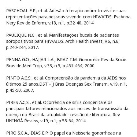
PASCHOAL E.P., et al. Adesão à terapia antirretroviral e suas
representações para pessoas vivendo com HIV/AIDS. EscAnna
Nery Rev de Enferm, v.18, n.1, p.32-40, 2014.
PAULIQUE N.C., et al. Manifestações bucais de pacientes
soropositivos para HIV/AIDS. Arch Health Invest, v.6, n.6,
p.240-244, 2017.
PENNA G.O., HAJJAR L.A., BRAZ T.M. Gonorréia. Rev da Socie
Bras de Med Trop, v.33, n.5, p.451-464, 2000.
PINTO A.C.S., et al. Compreensão da pandemia da AIDS nos
últimos 25 anos.DST – J Bras Doenças Sex Transm, v.19, n.1,
p.45-50, 2007.
PIRES A.C.S., et al. Ocorrência de sífilis congênita e os
principais fatores relacionados aos índices de transmissão da
doença no Brasil da atualidade- revisão de literatura. Rev
UNINGÁ Review, v.19, n.1, p.58-64, 2014.
PIRO S.C.A., DIAS E.P. O papel da Neisseria gonorrheae na