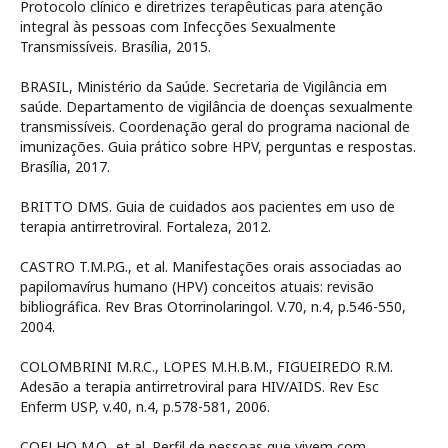
Protocolo clínico e diretrizes terapêuticas para atenção
integral às pessoas com Infecções Sexualmente
Transmissíveis. Brasília, 2015.
BRASIL, Ministério da Saúde. Secretaria de Vigilância em
saúde. Departamento de vigilância de doenças sexualmente
transmissíveis. Coordenação geral do programa nacional de
imunizações. Guia prático sobre HPV, perguntas e respostas.
Brasília, 2017.
BRITTO DMS. Guia de cuidados aos pacientes em uso de
terapia antirretroviral. Fortaleza, 2012.
CASTRO T.M.P.G., et al. Manifestações orais associadas ao
papilomavírus humano (HPV) conceitos atuais: revisão
bibliográfica. Rev Bras Otorrinolaringol. V.70, n.4, p.546-550,
2004.
COLOMBRINI M.R.C., LOPES M.H.B.M., FIGUEIREDO R.M.
Adesão a terapia antirretroviral para HIV/AIDS. Rev Esc
Enferm USP, v.40, n.4, p.578-581, 2006.
COELHO M.Q.. et al. Perfil de pessoas que vivem com