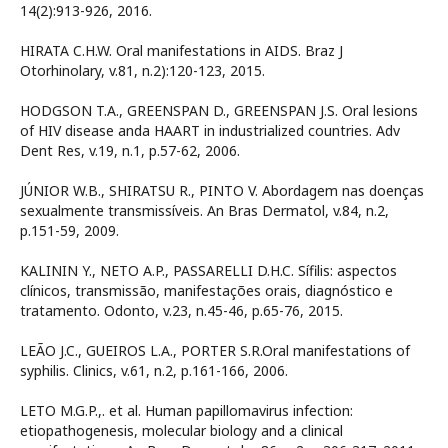
14(2):913-926, 2016.
HIRATA C.H.W. Oral manifestations in AIDS. Braz J
Otorhinolary, v.81, n.2):120-123, 2015.
HODGSON T.A., GREENSPAN D., GREENSPAN J.S. Oral lesions
of HIV disease anda HAART in industrialized countries. Adv
Dent Res, v.19, n.1, p.57-62, 2006.
JÚNIOR W.B., SHIRATSU R., PINTO V. Abordagem nas doenças
sexualmente transmissíveis. An Bras Dermatol, v.84, n.2,
p.151-59, 2009.
KALININ Y., NETO A.P., PASSARELLI D.H.C. Sífilis: aspectos
clínicos, transmissão, manifestações orais, diagnóstico e
tratamento. Odonto, v.23, n.45-46, p.65-76, 2015.
LEÃO J.C., GUEIROS L.A., PORTER S.R.Oral manifestations of
syphilis. Clinics, v.61, n.2, p.161-166, 2006.
LETO M.G.P.,. et al. Human papillomavirus infection:
etiopathogenesis, molecular biology and a clinical