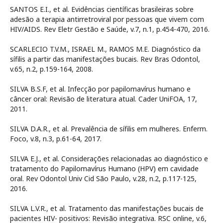
SANTOS E.I., et al. Evidências científicas brasileiras sobre
adesão a terapia antirretroviral por pessoas que vivem com
HIV/AIDS. Rev Eletr Gestão e Saúde, v.7, n.1, p.454-470, 2016.
SCARLECIO T.V.M., ISRAEL M., RAMOS M.E. Diagnóstico da
sífilis a partir das manifestações bucais. Rev Bras Odontol,
v.65, n.2, p.159-164, 2008.
SILVA B.S.F, et al. Infecção por papilomavírus humano e
câncer oral: Revisão de literatura atual. Cader UniFOA, 17,
2011.
SILVA D.A.R., et al. Prevalência de sífilis em mulheres. Enferm.
Foco, v.8, n.3, p.61-64, 2017.
SILVA E.J., et al. Considerações relacionadas ao diagnóstico e
tratamento do Papilomavírus Humano (HPV) em cavidade
oral. Rev Odontol Univ Cid São Paulo, v.28, n.2, p.117-125,
2016.
SILVA L.V.R., et al. Tratamento das manifestações bucais de
pacientes HIV- positivos: Revisão integrativa. RSC online, v.6,