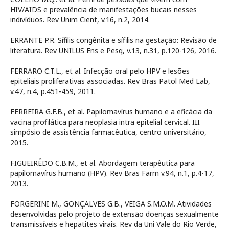
HIV/AIDS e prevalência de manifestações bucais nesses
indivíduos. Rev Unim Cient, v.16, n.2, 2014.
ERRANTE P.R. Sífilis congênita e sífilis na gestação: Revisão de
literatura. Rev UNILUS Ens e Pesq, v.13, n.31, p.120-126, 2016.
FERRARO C.T.L., et al. Infecção oral pelo HPV e lesões
epiteliais proliferativas associadas. Rev Bras Patol Med Lab,
v.47, n.4, p.451-459, 2011.
FERREIRA G.F.B., et al. Papilomavírus humano e a eficácia da
vacina profilática para neoplasia intra epitelial cervical. III
simpósio de assistência farmacêutica, centro universitário,
2015.
FIGUEIRÊDO C.B.M., et al. Abordagem terapêutica para
papilomavírus humano (HPV). Rev Bras Farm v.94, n.1, p.4-17,
2013.
FORGERINI M., GONÇALVES G.B., VEIGA S.M.O.M. Atividades
desenvolvidas pelo projeto de extensão doenças sexualmente
transmissíveis e hepatites virais. Rev da Uni Vale do Rio Verde,