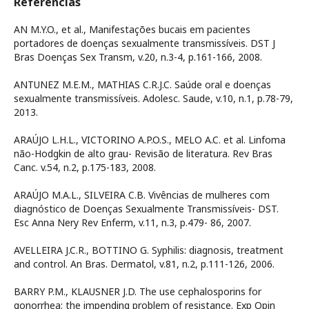
Referências
AN M.Y.O., et al., Manifestações bucais em pacientes
portadores de doenças sexualmente transmissíveis. DST J
Bras Doenças Sex Transm, v.20, n.3-4, p.161-166, 2008.
ANTUNEZ M.E.M., MATHIAS C.R.J.C. Saúde oral e doenças
sexualmente transmissíveis. Adolesc. Saude, v.10, n.1, p.78-79,
2013.
ARAÚJO L.H.L., VICTORINO A.P.O.S., MELO A.C. et al. Linfoma
não-Hodgkin de alto grau- Revisão de literatura. Rev Bras
Canc. v.54, n.2, p.175-183, 2008.
ARAÚJO M.A.L., SILVEIRA C.B. Vivências de mulheres com
diagnóstico de Doenças Sexualmente Transmissíveis- DST.
Esc Anna Nery Rev Enferm, v.11, n.3, p.479- 86, 2007.
AVELLEIRA J.C.R., BOTTINO G. Syphilis: diagnosis, treatment
and control. An Bras. Dermatol, v.81, n.2, p.111-126, 2006.
BARRY P.M., KLAUSNER J.D. The use cephalosporins for
gonorrhea: the impending problem of resistance. Exp Opin