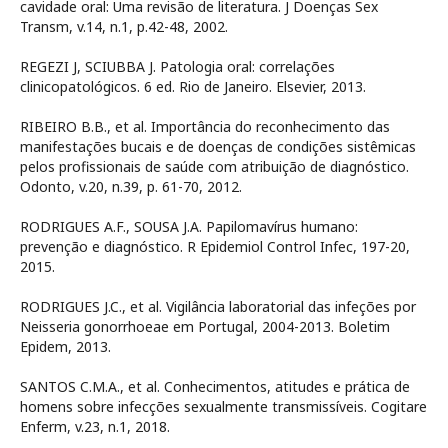
cavidade oral: Uma revisão de literatura. J Doenças Sex
Transm, v.14, n.1, p.42-48, 2002.
REGEZI J, SCIUBBA J. Patologia oral: correlações
clinicopatológicos. 6 ed. Rio de Janeiro. Elsevier, 2013.
RIBEIRO B.B., et al. Importância do reconhecimento das
manifestações bucais e de doenças de condições sistêmicas
pelos profissionais de saúde com atribuição de diagnóstico.
Odonto, v.20, n.39, p. 61-70, 2012.
RODRIGUES A.F., SOUSA J.A. Papilomavírus humano:
prevenção e diagnóstico. R Epidemiol Control Infec, 197-20,
2015.
RODRIGUES J.C., et al. Vigilância laboratorial das infeções por
Neisseria gonorrhoeae em Portugal, 2004-2013. Boletim
Epidem, 2013.
SANTOS C.M.A., et al. Conhecimentos, atitudes e prática de
homens sobre infecções sexualmente transmissíveis. Cogitare
Enferm, v.23, n.1, 2018.