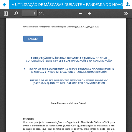
A UTILIZAÇÃO DE MÁSCARAS DURANTE A PANDEMIA DO NOVO CORONAVÍRUS (SARS-CoV-2) E SUAS IMPLICAÇÕES NA COMUNICAÇÃO