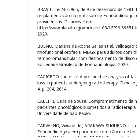
BRASIL. Lei Nº 6.965, de 9 de dezembro de 1981. 
regulamentação da profissão de Fonoaudiólogo, 
providências. Disponível em:
http://www.planalto.gov.br/ccivil_03/LEIS/L6965.h
2020.
BUENO, Mariana da Rocha Salles et al. Validação 
miofuncional orofacial MBGR para adultos com d
temporomandibular com deslocamento de disco c
Sociedade Brasileira de Fonoaudiologia, 2020.
CACICEDO, Jon et al. A prospective analysis of fac
loss in patients undergoing radiotherapy. Chinese jo
4, p. 204, 2014.
CALEFFI, Carla de Sousa. Comprometimento da m
pacientes oncológicos submetidos à radioterapia
Universidade de São Paulo.
CARVALHO, Viviane de.; ARAKAWA-SUGUENO, Lica.
Fonoaudiológica em pacientes com câncer de boca