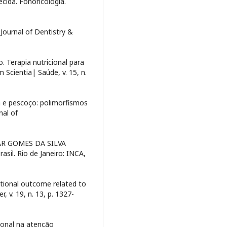
cida. Fononcologia.
Journal of Dentistry &
 Terapia nutricional para
 Scientia| Saúde, v. 15, n.
ça e pescoço: polimorfismos
nal of
R GOMES DA SILVA
asil. Rio de Janeiro: INCA,
tional outcome related to
 v. 19, n. 13, p. 1327-
onal na atenção