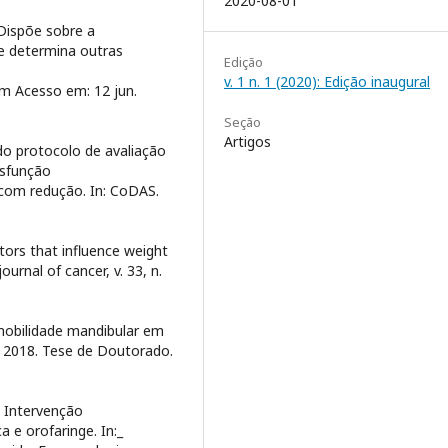
2020-08-01
Dispõe sobre a
e determina outras
Edição
v. 1 n. 1 (2020): Edição inaugural
tm Acesso em: 12 jun.
Seção
Artigos
do protocolo de avaliação
isfunção
om redução. In: CoDAS.
tors that influence weight
urnal of cancer, v. 33, n.
obilidade mandibular em
. 2018. Tese de Doutorado.
 Intervenção
 e orofaringe. In:_