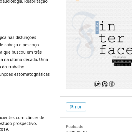
audiologia. Reabilitação.
gica nas disfunções
e cabeça e pescoço.
ra que buscou em três
ea na última década. Uma
a do trabalho
 funções estomatognáticas
PDF
pacientes com câncer de
estudo prospectivo.
Publicado
2019.