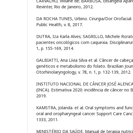
CARVALHO, Viviane de; BARBOSA, Elisangela Apare
Revinter, Rio de Janeiro, 2012.
DA ROCHA TUNES, Urbino. Cirurgia/Dor Orofacial. 
Public Health, v. 8, 2017.
DUTRA, Iza Karla Alves; SAGRILLO, Michele Rorato.
pacientes oncológicos com caquexia. Disciplinarum
1, p. 155-169, 2014.
GALBIATTI, Ana Lívia Silva et al. Câncer de cabe
genéticos e metabolismo do folato. Brazilian Jour
Otorhinolaryngology, v. 78, n. 1, p. 132-139, 2012.
INSTITUTO NACIONAL DE CÂNCER JOSÉ ALENCA
(INCA). Estimativa 2020: incidência de câncer no Br
2019.
KAMSTRA, Jolanda. et al. Oral symptoms and func
oral and oropharyngeal cancer. Support Care Cancer,
1333, 2011.
MINISTÉRIO DA SAÚDE. Manual de terapia nutrici