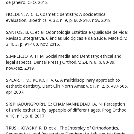
de Janeiro: CFO, 2012.
HOLDEN, A. C. L. Cosmetic dentistry: A socioethical
evaluation. Bioethics. V. 32, n. 9, p. 602-610, nov. 2018
SANTOS, B. C. et al. Odontologia Estética e Qualidade de Vida:
Revisão Integrativa. Ciências Biológicas e da Saúde. Maceió. v.
3, n. 3, p. 91-100, nov. 2016.
SIMPLÍCIO, A. H. M. Social media and Dentistry: ethical and
legal aspects. Dental Press J Orthod. v. 24, n. 6, p. 80-89,
nov./dez. 2019.
SPEAR, F. M., KOKICH, V. G. A multidisciplinary approach to
esthetic dentistry. Dent Clin North Amer. v. 51, n. 2, p. 487-505,
apr. 2007.
SRIPHADUNGPORN, C.; CHAMNANNIDIADHA, N. Perception
of smile esthetics by laypeople of different ages. Prog Orthod.
v. 18, n 1, p. 8, 2017
TRUSHKOWSKY, R. D. et al. The Interplay of Orthodontics,
Periodontics, and Restorative Dentistry to Achieve Aesthetic