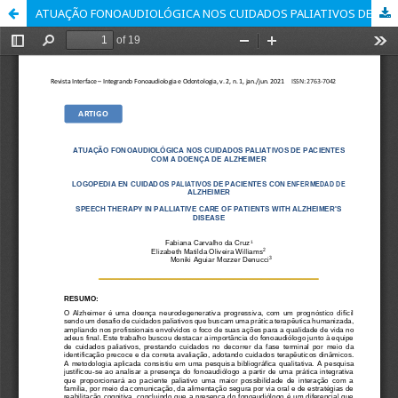
ATUAÇÃO FONOAUDIOLÓGICA NOS CUIDADOS PALIATIVOS DE PACIENTES COM A DOENÇA DE ALZHEIMER