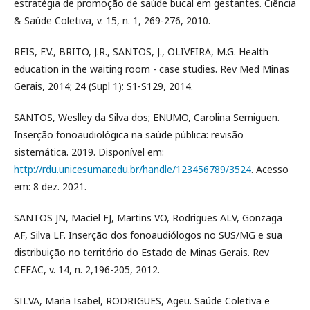
estratégia de promoção de saúde bucal em gestantes. Ciência
& Saúde Coletiva, v. 15, n. 1, 269-276, 2010.
REIS, F.V., BRITO, J.R., SANTOS, J., OLIVEIRA, M.G. Health
education in the waiting room - case studies. Rev Med Minas
Gerais, 2014; 24 (Supl 1): S1-S129, 2014.
SANTOS, Weslley da Silva dos; ENUMO, Carolina Semiguen.
Inserção fonoaudiológica na saúde pública: revisão
sistemática. 2019. Disponível em:
http://rdu.unicesumar.edu.br/handle/123456789/3524
. Acesso
em: 8 dez. 2021.
SANTOS JN, Maciel FJ, Martins VO, Rodrigues ALV, Gonzaga
AF, Silva LF. Inserção dos fonoaudiólogos no SUS/MG e sua
distribuição no território do Estado de Minas Gerais. Rev
CEFAC, v. 14, n. 2,196-205, 2012.
SILVA, Maria Isabel, RODRIGUES, Ageu. Saúde Coletiva e