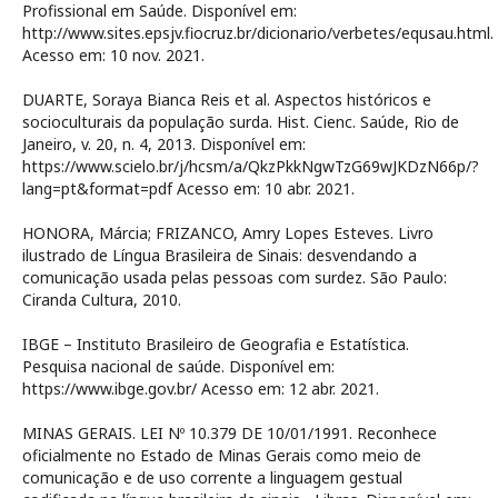
Profissional em Saúde. Disponível em:
http://www.sites.epsjv.fiocruz.br/dicionario/verbetes/equsau.html.
Acesso em: 10 nov. 2021.
DUARTE, Soraya Bianca Reis et al. Aspectos históricos e
socioculturais da população surda. Hist. Cienc. Saúde, Rio de
Janeiro, v. 20, n. 4, 2013. Disponível em:
https://www.scielo.br/j/hcsm/a/QkzPkkNgwTzG69wJKDzN66p/?
lang=pt&format=pdf Acesso em: 10 abr. 2021.
HONORA, Márcia; FRIZANCO, Amry Lopes Esteves. Livro
ilustrado de Língua Brasileira de Sinais: desvendando a
comunicação usada pelas pessoas com surdez. São Paulo:
Ciranda Cultura, 2010.
IBGE – Instituto Brasileiro de Geografia e Estatística.
Pesquisa nacional de saúde. Disponível em:
https://www.ibge.gov.br/ Acesso em: 12 abr. 2021.
MINAS GERAIS. LEI Nº 10.379 DE 10/01/1991. Reconhece
oficialmente no Estado de Minas Gerais como meio de
comunicação e de uso corrente a linguagem gestual