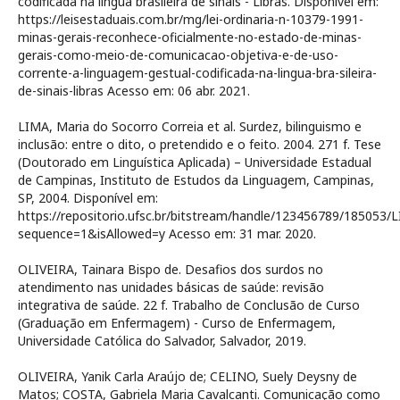
codificada na língua brasileira de sinais - Libras. Disponível em:
https://leisestaduais.com.br/mg/lei-ordinaria-n-10379-1991-
minas-gerais-reconhece-oficialmente-no-estado-de-minas-
gerais-como-meio-de-comunicacao-objetiva-e-de-uso-
corrente-a-linguagem-gestual-codificada-na-lingua-bra-sileira-
de-sinais-libras Acesso em: 06 abr. 2021.
LIMA, Maria do Socorro Correia et al. Surdez, bilinguismo e
inclusão: entre o dito, o pretendido e o feito. 2004. 271 f. Tese
(Doutorado em Linguística Aplicada) – Universidade Estadual
de Campinas, Instituto de Estudos da Linguagem, Campinas,
SP, 2004. Disponível em:
https://repositorio.ufsc.br/bitstream/handle/123456789/1
sequence=1&isAllowed=y Acesso em: 31 mar. 2020.
OLIVEIRA, Tainara Bispo de. Desafios dos surdos no
atendimento nas unidades básicas de saúde: revisão
integrativa de saúde. 22 f. Trabalho de Conclusão de Curso
(Graduação em Enfermagem) - Curso de Enfermagem,
Universidade Católica do Salvador, Salvador, 2019.
OLIVEIRA, Yanik Carla Araújo de; CELINO, Suely Deysny de
Matos; COSTA, Gabriela Maria Cavalcanti. Comunicação como