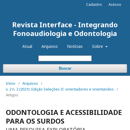
Cadastro
Acesso
Revista Interface - Integrando
Fonoaudiologia e Odontologia
Atual
Arquivos
Notícias
Sobre
Buscar
Início
/
Arquivos
/
v. 2 n. 2 (2021): Edição Seleções II: orientadores e orientandos
/
Artigos
ODONTOLOGIA E ACESSIBILIDADE
PARA OS SURDOS
UMA PESQUISA EXPLORATÓRIA