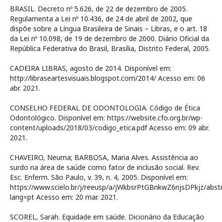
BRASIL. Decreto nº 5.626, de 22 de dezembro de 2005.
Regulamenta a Lei nº 10.436, de 24 de abril de 2002, que
dispõe sobre a Língua Brasileira de Sinais – Libras, e o art. 18
da Lei nº 10.098, de 19 de dezembro de 2000. Diário Oficial da
República Federativa do Brasil, Brasília, Distrito Federal, 2005.
CADEIRA LIBRAS, agosto de 2014. Disponível em:
http://libraseartesvisuais.blogspot.com/2014/ Acesso em: 06
abr. 2021.
CONSELHO FEDERAL DE ODONTOLOGIA. Código de Ética
Odontológico. Disponível em: https://website.cfo.org.br/wp-
content/uploads/2018/03/codigo_etica.pdf Acesso em: 09 abr.
2021.
CHAVEIRO, Neuma; BARBOSA, Maria Alves. Assistência ao
surdo na área de saúde como fator de inclusão social. Rev.
Esc. Enferm. São Paulo, v. 39, n. 4, 2005. Disponível em:
https://www.scielo.br/j/reeusp/a/jWkbsrPtGBnkwZ6njsDPkjz/abst
lang=pt Acesso em: 20 mar. 2021.
SCOREL, Sarah. Equidade em saúde. Dicionário da Educação