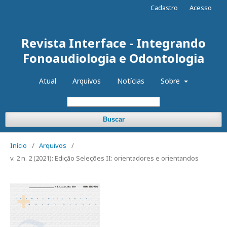
Cadastro
Acesso
Revista Interface - Integrando
Fonoaudiologia e Odontologia
Atual
Arquivos
Notícias
Sobre
Buscar
Início
/
Arquivos
/
v. 2 n. 2 (2021): Edição Seleções II: orientadores e orientandos