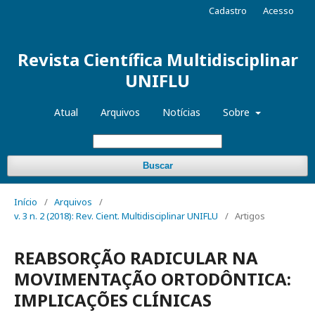
Cadastro
Acesso
Revista Científica Multidisciplinar
UNIFLU
Atual
Arquivos
Notícias
Sobre
Buscar
Início
/
Arquivos
/
v. 3 n. 2 (2018): Rev. Cient. Multidisciplinar UNIFLU
/
Artigos
REABSORÇÃO RADICULAR NA
MOVIMENTAÇÃO ORTODÔNTICA:
IMPLICAÇÕES CLÍNICAS