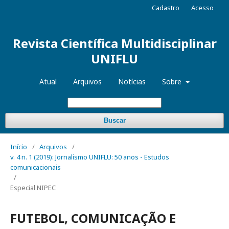
Cadastro
Acesso
Revista Científica Multidisciplinar
UNIFLU
Atual
Arquivos
Notícias
Sobre
Buscar
Início
/
Arquivos
/
v. 4 n. 1 (2019): Jornalismo UNIFLU: 50 anos - Estudos
comunicacionais
/
Especial NIPEC
FUTEBOL, COMUNICAÇÃO E