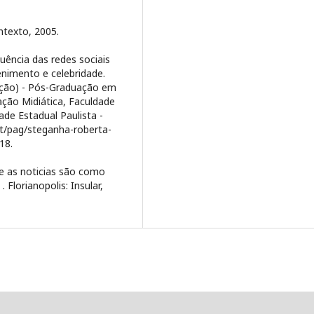
ntexto, 2005.
uência das redes sociais
enimento e celebridade.
ação) - Pós-Graduação em
ção Midiática, Faculdade
ade Estadual Paulista -
pt/pag/steganha-roberta-
18.
e as noticias são como
Florianopolis: Insular,