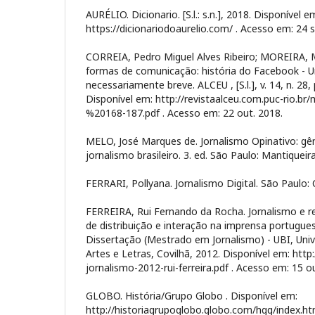
AURÉLIO. Dicionario. [S.l.: s.n.], 2018. Disponível e
https://dicionariodoaurelio.com/ . Acesso em: 24 s
CORREIA, Pedro Miguel Alves Ribeiro; MOREIRA, M
formas de comunicação: história do Facebook - U
necessariamente breve. ALCEU , [S.l.], v. 14, n. 28,
Disponível em: http://revistaalceu.com.puc-rio.b
%20168-187.pdf . Acesso em: 22 out. 2018.
MELO, José Marques de. Jornalismo Opinativo: gê
jornalismo brasileiro. 3. ed. São Paulo: Mantiqueir
FERRARI, Pollyana. Jornalismo Digital. São Paulo:
FERREIRA, Rui Fernando da Rocha. Jornalismo e r
de distribuição e interação na imprensa portugues
Dissertação (Mestrado em Jornalismo) - UBI, Unive
Artes e Letras, Covilhã, 2012. Disponível em: htt
jornalismo-2012-rui-ferreira.pdf . Acesso em: 15 o
GLOBO. História/Grupo Globo . Disponível em:
http://historiagrupoglobo.globo.com/hgg/index.ht