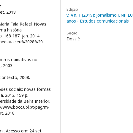
m:
Edição
et. 2018.
v. 4 n. 1 (2019): Jornalismo UNIFLU
anos - Estudos comunicacionais
aria Faia Rafael. Novas
ma história
Seção
 p. 168-187, jan. 2014.
Dossiê
r/media/alceu%2028%20-
neros opinativos no
a, 2003.
 Contexto, 2008.
edes sociais: novas formas
a. 2012. 159 p.
rsidade da Beira Interior,
p://www.bocc.ubi.pt/pag/m-
ut. 2018.
m . Acesso em: 24 set.