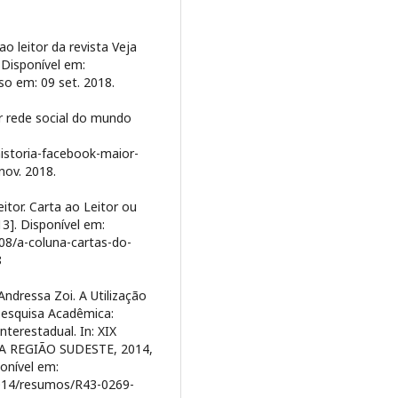
o leitor da revista Veja
 Disponível em:
o em: 09 set. 2018.
r rede social do mundo
storia-facebook-maior-
nov. 2018.
itor. Carta ao Leitor ou
13]. Disponível em:
08/a-coluna-cartas-do-
8
dressa Zoi. A Utilização
esquisa Acadêmica:
terestadual. In: XIX
 REGIÃO SUDESTE, 2014,
ponível em:
2014/resumos/R43-0269-