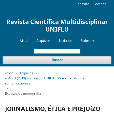
Cadastro
Acesso
Revista Científica Multidisciplinar
UNIFLU
Atual
Arquivos
Notícias
Sobre
Buscar
Início
/
Arquivos
/
v. 4 n. 1 (2019): Jornalismo UNIFLU: 50 anos - Estudos
comunicacionais
/
Extratos de monografia
JORNALISMO, ÉTICA E PREJUíZO