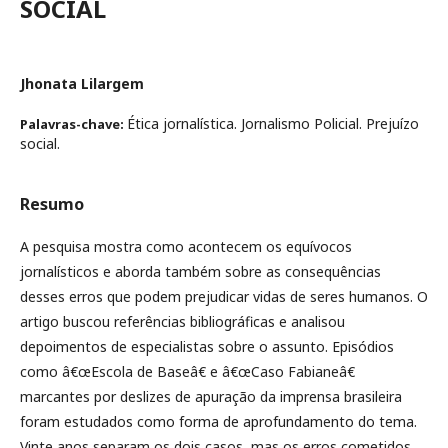
SOCIAL
Jhonata Lilargem
Ética jornalística. Jornalismo Policial. Prejuízo
Palavras-chave:
social.
Resumo
A pesquisa mostra como acontecem os equívocos
jornalísticos e aborda também sobre as consequências
desses erros que podem prejudicar vidas de seres humanos. O
artigo buscou referências bibliográficas e analisou
depoimentos de especialistas sobre o assunto. Episódios
como â€œEscola de Baseâ€ e â€œCaso Fabianeâ€
marcantes por deslizes de apuração da imprensa brasileira
foram estudados como forma de aprofundamento do tema.
Vinte anos separam os dois casos, mas os erros cometidos