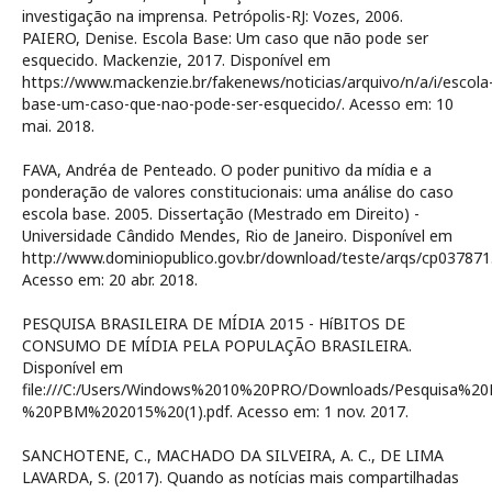
investigação na imprensa. Petrópolis-RJ: Vozes, 2006.
PAIERO, Denise. Escola Base: Um caso que não pode ser
esquecido. Mackenzie, 2017. Disponível em
https://www.mackenzie.br/fakenews/noticias/arquivo/n/a/i/escola
base-um-caso-que-nao-pode-ser-esquecido/. Acesso em: 10
mai. 2018.
FAVA, Andréa de Penteado. O poder punitivo da mídia e a
ponderação de valores constitucionais: uma análise do caso
escola base. 2005. Dissertação (Mestrado em Direito) -
Universidade Cândido Mendes, Rio de Janeiro. Disponível em
http://www.dominiopublico.gov.br/download/teste/arqs/cp037871.
Acesso em: 20 abr. 2018.
PESQUISA BRASILEIRA DE MÍDIA 2015 - HíBITOS DE
CONSUMO DE MÍDIA PELA POPULAÇÃO BRASILEIRA.
Disponível em
file:///C:/Users/Windows%2010%20PRO/Downloads/Pesquisa%
%20PBM%202015%20(1).pdf. Acesso em: 1 nov. 2017.
SANCHOTENE, C., MACHADO DA SILVEIRA, A. C., DE LIMA
LAVARDA, S. (2017). Quando as notícias mais compartilhadas