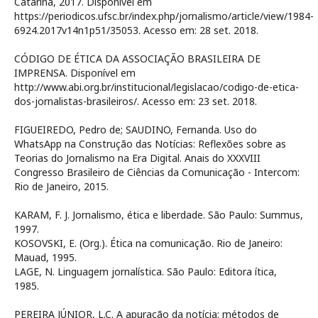
Catarina, 2017. Disponível em
https://periodicos.ufsc.br/index.php/jornalismo/article/view/1984-
6924.2017v14n1p51/35053. Acesso em: 28 set. 2018.
CÓDIGO DE ÉTICA DA ASSOCIAÇÃO BRASILEIRA DE
IMPRENSA. Disponível em
http://www.abi.org.br/institucional/legislacao/codigo-de-etica-
dos-jornalistas-brasileiros/. Acesso em: 23 set. 2018.
FIGUEIREDO, Pedro de; SAUDINO, Fernanda. Uso do
WhatsApp na Construção das Notícias: Reflexões sobre as
Teorias do Jornalismo na Era Digital. Anais do XXXVIII
Congresso Brasileiro de Ciências da Comunicação - Intercom:
Rio de Janeiro, 2015.
KARAM, F. J. Jornalismo, ética e liberdade. São Paulo: Summus,
1997.
KOSOVSKI, E. (Org.). Ética na comunicação. Rio de Janeiro:
Mauad, 1995.
LAGE, N. Linguagem jornalística. São Paulo: Editora ítica,
1985.
PEREIRA JÚNIOR, L.C. A apuração da notícia: métodos de