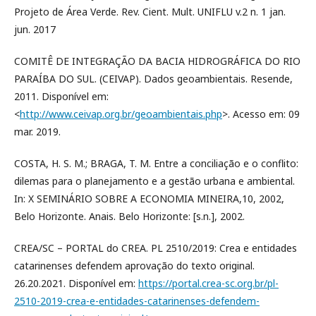
Projeto de Área Verde. Rev. Cient. Mult. UNIFLU v.2 n. 1 jan.
jun. 2017
COMITÊ DE INTEGRAÇÃO DA BACIA HIDROGRÁFICA DO RIO
PARAÍBA DO SUL. (CEIVAP). Dados geoambientais. Resende,
2011. Disponível em:
<
http://www.ceivap.org.br/geoambientais.php
>. Acesso em: 09
mar. 2019.
COSTA, H. S. M.; BRAGA, T. M. Entre a conciliação e o conflito:
dilemas para o planejamento e a gestão urbana e ambiental.
In: X SEMINÁRIO SOBRE A ECONOMIA MINEIRA,10, 2002,
Belo Horizonte. Anais. Belo Horizonte: [s.n.], 2002.
CREA/SC – PORTAL do CREA. PL 2510/2019: Crea e entidades
catarinenses defendem aprovação do texto original.
26.20.2021. Disponível em:
https://portal.crea-sc.org.br/pl-
2510-2019-crea-e-entidades-catarinenses-defendem-