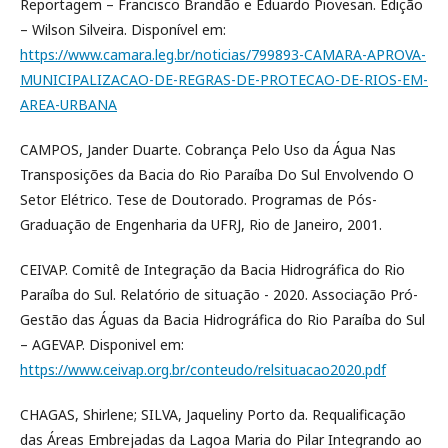
Reportagem – Francisco Brandão e Eduardo Piovesan. Edição
– Wilson Silveira. Disponível em:
https://www.camara.leg.br/noticias/799893-CAMARA-APROVA-
MUNICIPALIZACAO-DE-REGRAS-DE-PROTECAO-DE-RIOS-EM-
AREA-URBANA
CAMPOS, Jander Duarte. Cobrança Pelo Uso da Água Nas
Transposições da Bacia do Rio Paraíba Do Sul Envolvendo O
Setor Elétrico. Tese de Doutorado. Programas de Pós-
Graduação de Engenharia da UFRJ, Rio de Janeiro, 2001.
CEIVAP. Comitê de Integração da Bacia Hidrográfica do Rio
Paraíba do Sul. Relatório de situação - 2020. Associação Pró-
Gestão das Águas da Bacia Hidrográfica do Rio Paraíba do Sul
– AGEVAP. Disponivel em:
https://www.ceivap.org.br/conteudo/relsituacao2020.pdf
CHAGAS, Shirlene; SILVA, Jaqueliny Porto da. Requalificação
das Áreas Embrejadas da Lagoa Maria do Pilar Integrando ao