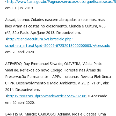
<
http://www2.ana.gov.br/Paginas/servicos/outorgaefiscalizacao/
em: 01 jun. 2019.
Assad, Leonor. Cidades nascem abraçadas a seus rios, mas
lhes viram as costas no crescimento. Ciência e Cultura, v.65
nº2, São Paulo Apr./June 2013. Disponível em:
<
http://cienciaecultura.bvs.br/scielo.php?
script=sci_arttext&pid=S0009-67252013000200003.>Acessado
em: 20 abril 2020.
AZEVEDO, Ruy Emmanuel Silva de; OLIVEIRA, Vládia Pinto
Vidal de. Reflexos do novo Código Florestal nas Áreas de
Preservação Permanente – APPs – urbanas. Revista Eletrônica
UFPR. Desenvolvimento e Meio Ambiente, v. 29, p. 71-91, abr.
2014. Disponível em:
<
https://revistas.ufpr.br/made/article/view/32381
> Acessado
em: 20 abril 2020.
BAPTISTA, Marcio; CARDOSO, Adriana. Rios e Cidades: uma