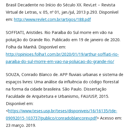
Brasil Decadente no Início do Século XX. RevLet – Revista
Virtual de Letras, v. 05, nº 01, jan./jul, 2013 p.293. Disponível
em:
http://www.revlet.com.br/artigos/188.pdf
SOFFIATI, Aristides. Rio Paraíba do Sul morre em vão na
poluição do Grande Rio. Publicado em 19 de janeiro de 2020.
Folha da Manhã. Disponível em:
http://opinioes.folha1.com.br/2020/01/19/arthur-soffiati-rio-
paraiba-do-sul-morre-em-vao-na-poluicao-do-grande-rio/
SOUZA, Conrado Blanco de. APP fluviais urbanas e sistema de
espaços livres: Uma análise da influência do código florestal
na forma da cidade brasileira. São Paulo. Dissertação
Faculdade de Arquitetura e Urbanismo, FAU/USP, 2015.
Disponível em:
<
https://www.teses.usp.br/teses/disponiveis/16/16135/tde-
09092015-103737/publico/conradoblancorev.pdf
> Acesso em:
23 março. 2019.