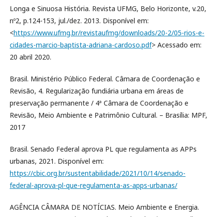
Longa e Sinuosa História. Revista UFMG, Belo Horizonte, v.20,
nº2, p.124-153, jul./dez. 2013. Disponível em:
<
https://www.ufmg.br/revistaufmg/downloads/20-2/05-rios-e-
cidades-marcio-baptista-adriana-cardoso.pdf
> Acessado em:
20 abril 2020.
Brasil. Ministério Público Federal. Câmara de Coordenação e
Revisão, 4. Regularização fundiária urbana em áreas de
preservação permanente / 4ª Câmara de Coordenação e
Revisão, Meio Ambiente e Patrimônio Cultural. – Brasília: MPF,
2017
Brasil. Senado Federal aprova PL que regulamenta as APPs
urbanas, 2021. Disponível em:
https://cbic.org.br/sustentabilidade/2021/10/14/senado-
federal-aprova-pl-que-regulamenta-as-apps-urbanas/
AGÊNCIA CÂMARA DE NOTÍCIAS. Meio Ambiente e Energia.