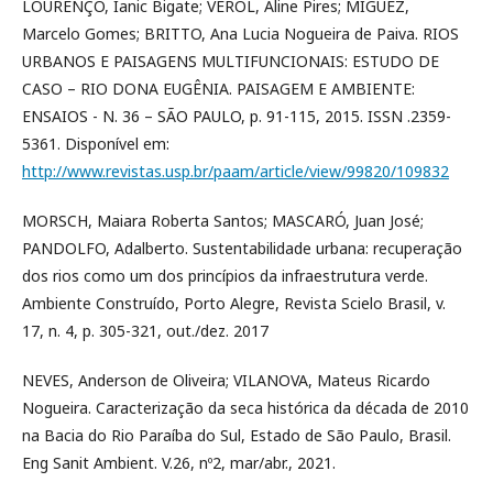
LOURENÇO, Ianic Bigate; VERÓL, Aline Pires; MIGUEZ,
Marcelo Gomes; BRITTO, Ana Lucia Nogueira de Paiva. RIOS
URBANOS E PAISAGENS MULTIFUNCIONAIS: ESTUDO DE
CASO – RIO DONA EUGÊNIA. PAISAGEM E AMBIENTE:
ENSAIOS - N. 36 – SÃO PAULO, p. 91-115, 2015. ISSN .2359-
5361. Disponível em:
http://www.revistas.usp.br/paam/article/view/99820/109832
MORSCH, Maiara Roberta Santos; MASCARÓ, Juan José;
PANDOLFO, Adalberto. Sustentabilidade urbana: recuperação
dos rios como um dos princípios da infraestrutura verde.
Ambiente Construído, Porto Alegre, Revista Scielo Brasil, v.
17, n. 4, p. 305-321, out./dez. 2017
NEVES, Anderson de Oliveira; VILANOVA, Mateus Ricardo
Nogueira. Caracterização da seca histórica da década de 2010
na Bacia do Rio Paraíba do Sul, Estado de São Paulo, Brasil.
Eng Sanit Ambient. V.26, nº2, mar/abr., 2021.