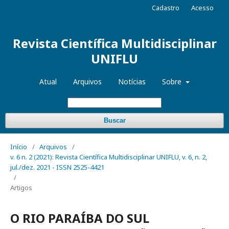
Cadastro
Acesso
Revista Científica Multidisciplinar
UNIFLU
Atual
Arquivos
Notícias
Sobre
Buscar
Início
/
Arquivos
/
v. 6 n. 2 (2021): Revista Científica Multidisciplinar UNIFLU, v. 6, n. 2,
jul./dez. 2021 - ISSN 2525-4421
/
Artigos
O RIO PARAÍBA DO SUL