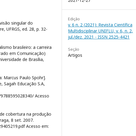
2021-12-27
Edição
visão singular do
v. 6 n. 2 (2021): Revista Científica
e, UFRGS, ed. 28, p. 32-
Multidisciplinar UNIFLU, v. 6, n. 2,
jul./dez. 2021 - ISSN 2525-4421
ismo brasileiro: a carreira
Seção
torado em Comunicação)
Artigos
ersidade de Brasília,
ca: Marcus Paulo Spohr].
re, Sagah Educação S.A,
ks/9788595028340/ Acesso
 de cobertura na produção
aga, 8 set. 2007.
229405219.pdf Acesso em: