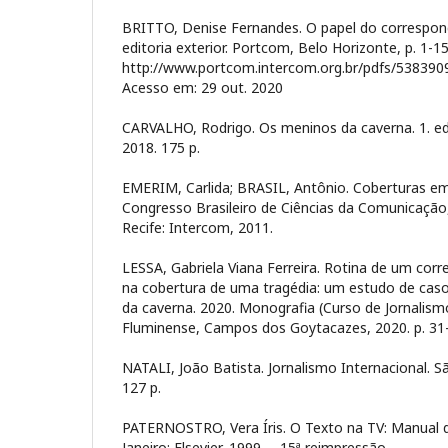
BRITTO, Denise Fernandes. O papel do correspond
editoria exterior. Portcom, Belo Horizonte, p. 1-1
http://www.portcom.intercom.org.br/pdfs/5383
Acesso em: 29 out. 2020
CARVALHO, Rodrigo. Os meninos da caverna. 1. ed.
2018. 175 p.
EMERIM, Carlida; BRASIL, Antônio. Coberturas em 
Congresso Brasileiro de Ciências da Comunicação, 
Recife: Intercom, 2011.
LESSA, Gabriela Viana Ferreira. Rotina de um cor
na cobertura de uma tragédia: um estudo de cas
da caverna. 2020. Monografia (Curso de Jornalismo
Fluminense, Campos dos Goytacazes, 2020. p. 31
NATALI, João Batista. Jornalismo Internacional. S
127 p.
PATERNOSTRO, Vera Íris. O Texto na TV: Manual d
Janeiro: Elsevier, 1999. – 15ª reimpressão.