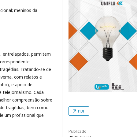
acional; meninos da
e, entrelaçados, permitem
Correspondente
 tragédias. Tratando-se de
verna, com relatos e
lobo), e apoio de
 e telejornalismo. Cada
 melhor compreensão sobre
 de tragédias, bem como
PDF
de um profissional que
Publicado