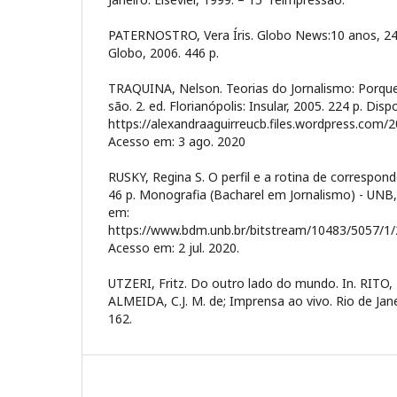
PATERNOSTRO, Vera Íris. Globo News:10 anos, 24 
Globo, 2006. 446 p.
TRAQUINA, Nelson. Teorias do Jornalismo: Porqu
são. 2. ed. Florianópolis: Insular, 2005. 224 p. Disp
https://alexandraaguirreucb.files.wordpress.com/2
Acesso em: 3 ago. 2020
RUSKY, Regina S. O perfil e a rotina de correspond
46 p. Monografia (Bacharel em Jornalismo) - UNB, 
em:
https://www.bdm.unb.br/bitstream/10483/5057/1/2
Acesso em: 2 jul. 2020.
UTZERI, Fritz. Do outro lado do mundo. In. RITO, L
ALMEIDA, C.J. M. de; Imprensa ao vivo. Rio de Jane
162.