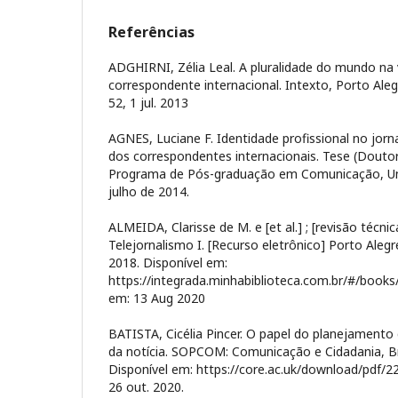
Referências
ADGHIRNI, Zélia Leal. A pluralidade do mundo na 
correspondente internacional. Intexto, Porto Alegr
52, 1 jul. 2013
AGNES, Luciane F. Identidade profissional no jornal
dos correspondentes internacionais. Tese (Dou
Programa de Pós-graduação em Comunicação, Univ
julho de 2014.
ALMEIDA, Clarisse de M. e [et al.] ; [revisão técni
Telejornalismo I. [Recurso eletrônico] Porto Aleg
2018. Disponível em:
https://integrada.minhabiblioteca.com.br/#/boo
em: 13 Aug 2020
BATISTA, Cicélia Pincer. O papel do planejamento
da notícia. SOPCOM: Comunicação e Cidadania, Br
Disponível em: https://core.ac.uk/download/pdf/
26 out. 2020.