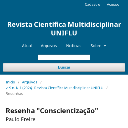
Cadastro
Acesso
Revista Científica Multidisciplinar
UNIFLU
Atual
Arquivos
Notícias
Sobre
Buscar
Início
/
Arquivos
/
v. 9 n. N.1 (2024): Revista Científica Multidisciplinar UNIFLU
/
Resenhas
Resenha "Conscientização"
Paulo Freire