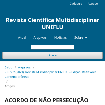
Cadastro
Acesso
Revista Científica Multidisciplinar
UNIFLU
Atual
Arquivos
Notícias
Sobre
Buscar
Início
/
Arquivos
/
v. 8 n. 2 (2023): Revista Multidisciplinar UNIFLU – Edição: Reflexões
Contemporâneas
/
Artigos
ACORDO DE NÃO PERSECUÇÃO