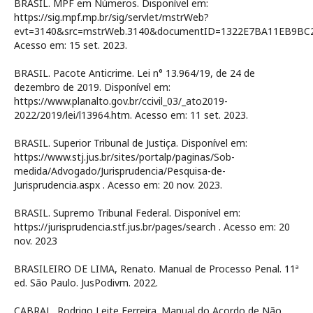
BRASIL. MPF em Números. Disponível em:
https://sig.mpf.mp.br/sig/servlet/mstrWeb?
evt=3140&src=mstrWeb.3140&documentID=1322E7BA11EB9BC2
Acesso em: 15 set. 2023.
BRASIL. Pacote Anticrime. Lei n° 13.964/19, de 24 de
dezembro de 2019. Disponível em:
https://www.planalto.gov.br/ccivil_03/_ato2019-
2022/2019/lei/l13964.htm. Acesso em: 11 set. 2023.
BRASIL. Superior Tribunal de Justiça. Disponível em:
https://www.stj.jus.br/sites/portalp/paginas/Sob-
medida/Advogado/Jurisprudencia/Pesquisa-de-
Jurisprudencia.aspx . Acesso em: 20 nov. 2023.
BRASIL. Supremo Tribunal Federal. Disponível em:
https://jurisprudencia.stf.jus.br/pages/search . Acesso em: 20
nov. 2023
BRASILEIRO DE LIMA, Renato. Manual de Processo Penal. 11ª
ed. São Paulo. JusPodivm. 2022.
CABRAL, Rodrigo Leite Ferreira. Manual do Acordo de Não