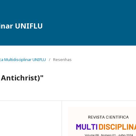
linar UNIFLU
fica Multidisciplinar UNIFLU
/
Resenhas
Antichrist)"