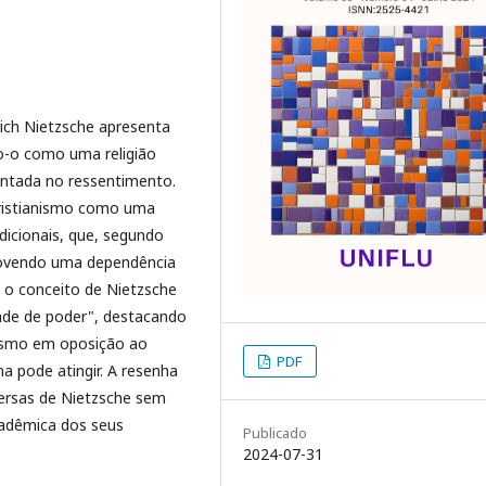
rich Nietzsche apresenta
do-o como uma religião
entada no ressentimento.
cristianismo como uma
dicionais, que, segundo
omovendo uma dependência
o conceito de Nietzsche
ade de poder", destacando
anismo em oposição ao
PDF
a pode atingir. A resenha
ersas de Nietzsche sem
cadêmica dos seus
Publicado
2024-07-31