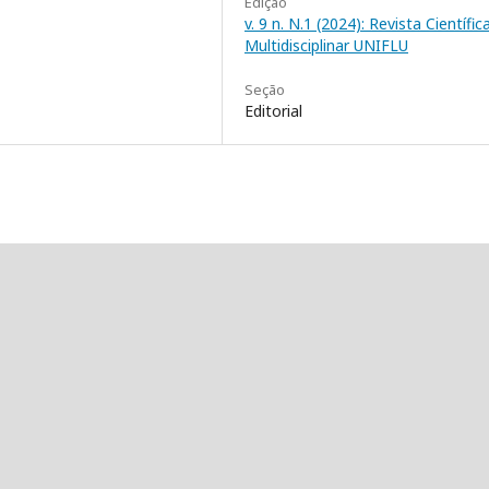
Edição
v. 9 n. N.1 (2024): Revista Científic
Multidisciplinar UNIFLU
Seção
Editorial