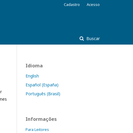
Cadastro
Acesso
Buscar
Idioma
English
Español (España)
r
Português (Brasil)
omes
Informações
Para Leitores