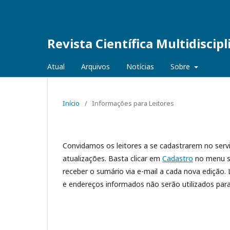
Revista Científica Multidiscip
Atual
Arquivos
Notícias
Sobre
Início
/
Informações para Leitores
Convidamos os leitores a se cadastrarem no servi
atualizações. Basta clicar em
Cadastro
no menu su
receber o sumário via e-mail a cada nova edição. 
e endereços informados não serão utilizados para