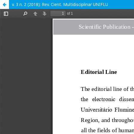
v. 3 n. 2 (2018): Rev. Cient. Multidisciplinar UNIFLU