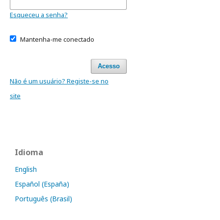
Esqueceu a senha?
Mantenha-me conectado
Acesso
Não é um usuário? Registe-se no
site
Idioma
English
Español (España)
Português (Brasil)