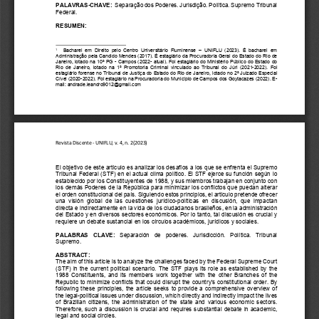
PALAVRAS-CHAVE: 
 Separação dos Poderes. Jurisdição. Política. Supremo Tribunal 
Federal. 
RESUMEN: 
Bacharel  em  Direito  pelo  Centro  Universitário  Fluminense  –  UNIFLU  (2023).  É  bacharel  em 
1
Administração pela Candido Mendes (2017). É estagiário da Procuradoria Geral do Estado do Rio de 
Janeiro, lotado na 10ª PG - Campos (2022- atual). Foi estagiário do Ministério Público do Estado do 
Rio  de  Janeiro,  lotado  na  1ª  Promotoria  Criminal  vinculado  ao  Tribunal  do  Júri  (2021-2022).  Foi 
estagiário forense no Tribunal de Justiça do Estado do Rio de Janeiro, lotado no 2ª Juizado Especial 
Cível (2020-2022). Foi estagiário na Procuradoria do Município de Campos dos Goytacazes (2022). E-
mail: andrade.leandro9012@gmail.com 
Revista Discente - UNIFLU, v. 4, n. 2(2023) 
El objetivo de este artículo es analizar los desafíos a los que se enfrenta el Supremo 
Tribunal Federal (STF) en el actual clima político. El STF ejerce su función según lo 
establecido por los Constituyentes de 1988, y sus miembros trabajan en conjunto con 
los demás Poderes de la República para minimizar los conflictos que puedan alterar 
el orden constitucional del país. Siguiendo estos principios, el artículo pretende ofrecer 
una  visión  global  de  las  cuestiones  jurídico-políticas  en  discusión,  que  impactan 
directa e indirectamente en la vida de los ciudadanos brasileños, en la administración 
del Estado y en diversos sectores económicos. Por lo tanto, tal discusión es crucial y 
requiere un debate sustancial en los círculos académicos, jurídicos y sociales. 
PALABRAS  CLAVE: 
Separación  de  poderes.  Jurisdicción.  Política.  Tribunal 
Supremo.
ABSTRACT: 
The aim of this article is to analyze the challenges faced by the Federal Supreme Court 
(STF) in the current political scenario. The STF plays its role as established by the 
1988 Constituents, and its members work together with the other Branches of the 
Republic to minimize conflicts that could disrupt the country's constitutional order. By 
following these principles, the article seeks to provide a comprehensive overview of 
the legal-political issues under discussion, which directly and indirectly impact the lives 
of Brazilian citizens, the administration of the state and various economic sectors. 
Therefore, such a discussion is crucial and requires substantial debate in academic, 
legal and social circles. 